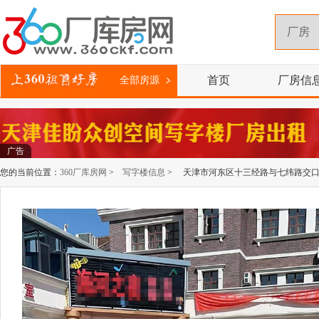
首页
厂房信
全部房源
广告
您的当前位置：
360厂库房网
>
写字楼信息
> 天津市河东区十三经路与七纬路交