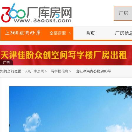
首页
厂房信
全部房源
广告
您的当前位置：
360厂库房网
>
写字楼信息
> 出租津南办公楼2000平