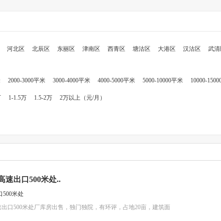
河北区
北辰区
东丽区
津南区
西青区
塘沽区
大港区
汉沽区
武清
米
2000-3000平米
3000-4000平米
4000-5000平米
5000-10000平米
10000-150
万
1-1.5万
1.5-2万
2万以上（元/月）
出口500米处..
500米处
出口500米处厂库房出售，独门独院，有环评，占地20亩，建筑面