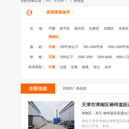
您的当前位置：
360厂库房网
> 厂房信息
选择搜索条件：
区 域：
不限
和平区
南开区
红桥区
河西区
河东区
津南区
面 积：
不限
500平米以下
500-1000平米
1000-2000平
价 格：
不限
2000以下
2000-5000
5000-8000
8000-1
供求类型：
不限
出租
出售
租售
转让
合作
全部信息
共找到
5
条信息
天津市津南区禄纬道距高速
津南区－其它 禄纬道距高速出口
地址天津市津南区禄纬道距高速
积6555平米，车间...