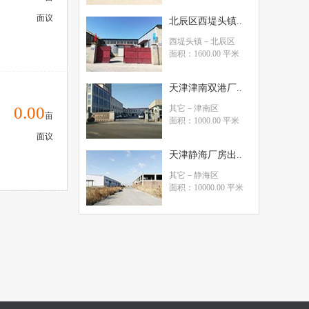
面议
北辰区西堤头镇..
西堤头镇
－北辰区
面积：1600.00 平米
天津津南双港厂..
0.00
其它
－津南区
亩
面积：1000.00 平米
面议
天津静海厂房出..
其它
－静海区
面积：10000.00 平米