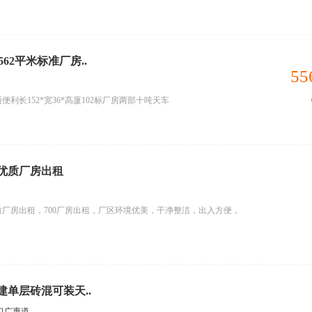
62平米标准厂房..
55
利长152*宽36*高厦102标厂房两部十吨天车
优质厂房出租
厂房出租，700厂房出租，厂区环境优美，干净整洁，出入方便，
单层砖混可装天..
口广惠道