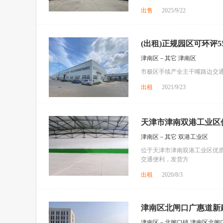
出售
2025/9/22
(出租)正规园区可环评55
津南区－其它 津南区
市极区手续产全主干嘴路边交通便
出租
2021/9/23
天津市津南双港工业区
津南区－其它 双港工业区
位于天津市津南双港工业区优质
交通便利，发货方
出租
2020/8/3
津南区北闸口广惠道新建
津南区－北闸口镇 津南区北闸