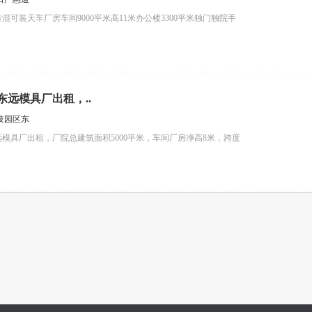
可装天车厂房车间9000平米高11米办公楼3300平米独门独院手
远模具厂出租，..
技园区东
模具厂出租，厂院总建筑面积5000平米，车间厂房净高8米，跨度