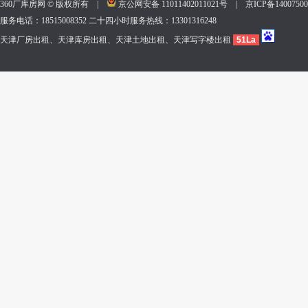
360厂库房网 © 版权所有 |
京公网安备 11011402011021号
|
京ICP备140075
服务电话：18515008352 二十四小时服务热线：13301316248
天津厂房出租、天津库房出租、天津土地出租、天津写字楼出租
51La