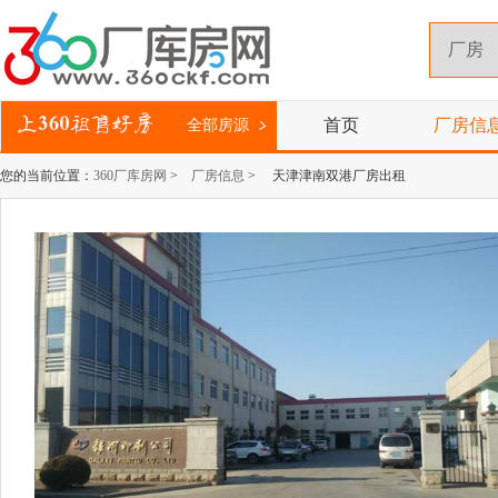
首页
厂房信
全部房源
您的当前位置：
360厂库房网
>
厂房信息
> 天津津南双港厂房出租