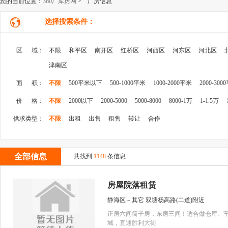
您的当前位置：
360厂库房网
> 厂房信息
选择搜索条件：
区 域：
不限
和平区
南开区
红桥区
河西区
河东区
河北区
津南区
面 积：
不限
500平米以下
500-1000平米
1000-2000平米
2000-300
价 格：
不限
2000以下
2000-5000
5000-8000
8000-1万
1-1.5万
供求类型：
不限
出租
出售
租售
转让
合作
全部信息
共找到
1148
条信息
房屋院落租赁
静海区－其它 双塘杨高路(二道)附近
正房六间筒子房，东房三间！适合做仓库、
城，直通胜利大街