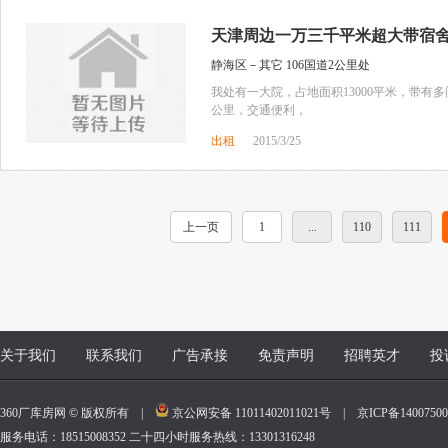
天津周边一万三千平米超大带宿舍厂
静海区－其它 106国道2公里处
我处有一大院，占地面积13000平米，带有多
公里，交通便利，
出租
2015/3/25
上一页
1
...
110
111
关于我们
联系我们
广告承接
免责声明
招聘英才
投
360厂库房网 © 版权所有 |
京公网安备 11011402011021号
|
京ICP备140075
服务电话：18515008352 二十四小时服务热线：13301316248