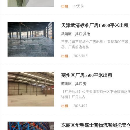
出租
32天前
天津武清标准厂房15000平米出租
武清区－其它 其他
王庆坨镇三层标准厂房出租： 首层5000平米
器。厂房前边有栋
出租
2026/5/15
蓟州区厂房5500平米出租
蓟州区－其它 旁
【厂房地址】位于天津市蓟州区下仓镇南赵庄
详情】厂房共占...
出租
2026/4/27
东丽区华明嘉士普物流智能托管