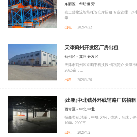
东丽区－华明镇 旁
嘉士普物流智能托管仓库招租 专业管理 · 24
华...
出租
2026/4/22
天津蓟州开发区厂房出租
蓟州区－其它 开发区
天津市蓟州区京顺平科技园 情况简介 天津市
266.5亩，...
出租
2026/4/20
(出租)中北镇外环线辅路厂房招租
西青区－中北 中北
招商类别:洗浴，中餐,火锅，烧烤，台球，健身
1000-12000平
出租
2026/4/2