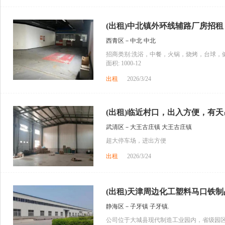
(出租)中北镇外环线辅路厂房招租
西青区－中北 中北
招商类别:洗浴，中餐，火锅，烧烤，台球，健
面积: 1000-12
出租
2026/3/24
(出租)临近村口，出入方便，有天吊
武清区－大王古庄镇 大王古庄镇
超大停车场，进出方便
出租
2026/3/24
(出租)天津周边化工塑料马口铁制品
静海区－子牙镇 子牙镇.
公司位于大城县现代制造工业园内，省级园区，