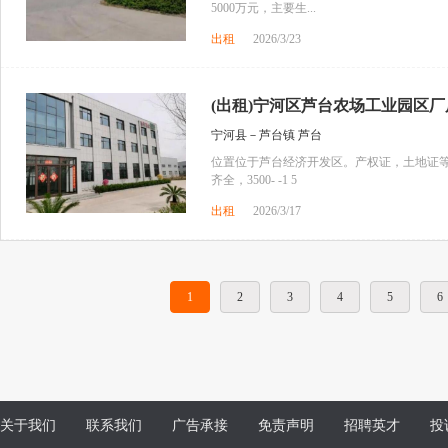
5000万元，主要生...
出租
2026/3/23
(出租)宁河区芦台农场工业园区
宁河县－芦台镇 芦台
位置位于芦台经济开发区。产权证，土地证
齐全，3500- -1 5
出租
2026/3/17
1
2
3
4
5
6
关于我们
联系我们
广告承接
免责声明
招聘英才
投