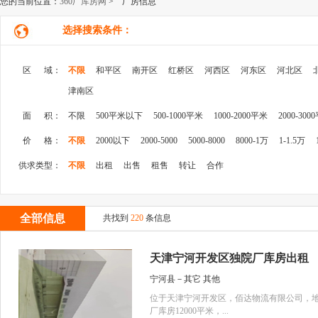
您的当前位置：
360厂库房网
> 厂房信息
选择搜索条件：
区 域：
不限
和平区
南开区
红桥区
河西区
河东区
河北区
津南区
面 积：
不限
500平米以下
500-1000平米
1000-2000平米
2000-300
价 格：
不限
2000以下
2000-5000
5000-8000
8000-1万
1-1.5万
供求类型：
不限
出租
出售
租售
转让
合作
全部信息
共找到
220
条信息
天津宁河开发区独院厂库房出租
宁河县－其它 其他
位于天津宁河开发区，佰达物流有限公司，地
厂库房12000平米，...