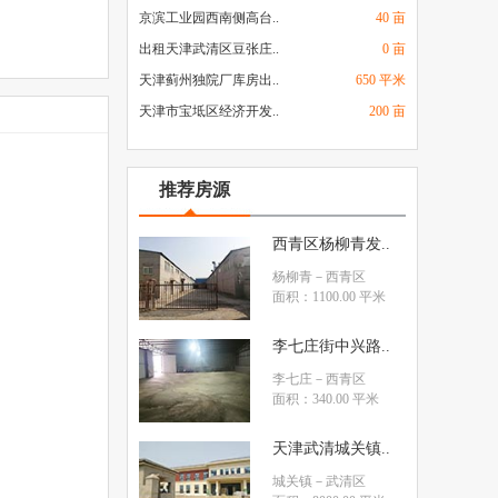
京滨工业园西南侧高台..
40 亩
出租天津武清区豆张庄..
0 亩
天津蓟州独院厂库房出..
650 平米
天津市宝坻区经济开发..
200 亩
推荐房源
西青区杨柳青发..
杨柳青
－西青区
面积：1100.00 平米
李七庄街中兴路..
李七庄
－西青区
面积：340.00 平米
天津武清城关镇..
城关镇
－武清区