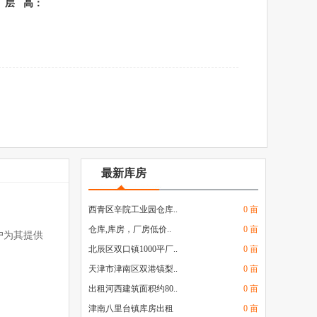
层 高：
最新库房
西青区辛院工业园仓库..
0 亩
仓库,库房，厂房低价..
0 亩
户为其提供
北辰区双口镇1000平厂..
0 亩
天津市津南区双港镇梨..
0 亩
出租河西建筑面积约80..
0 亩
津南八里台镇库房出租
0 亩