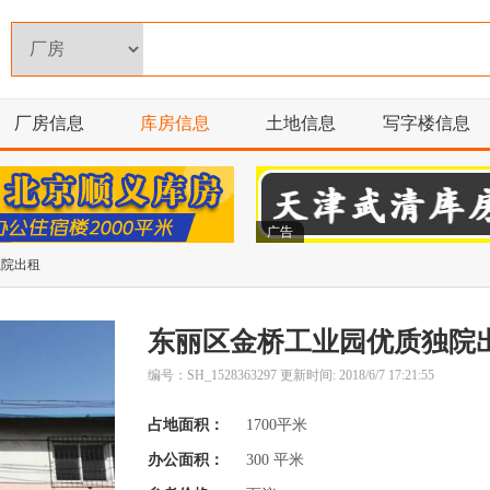
厂房信息
库房信息
土地信息
写字楼信息
广告
独院出租
东丽区金桥工业园优质独院
编号：SH_1528363297 更新时间: 2018/6/7 17:21:55
占地面积：
1700平米
办公面积：
300 平米