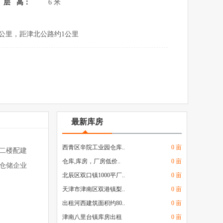
层 高：
6 米
1公里，距津北公路约1公里
最新库房
西青区辛院工业园仓库..
0 亩
在二楼配建
仓库,库房，厂房低价..
0 亩
型仓储企业
北辰区双口镇1000平厂..
0 亩
天津市津南区双港镇梨..
0 亩
出租河西建筑面积约80..
0 亩
津南八里台镇库房出租
0 亩