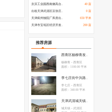
京滨工业园西南侧高台..
40 亩
出租天津武清区豆张庄..
0 亩
天津蓟州独院厂库房出..
650 平米
天津市宝坻区经济开发..
200 亩
推荐房源
西青区杨柳青发..
杨柳青
－西青区
面积：1100.00 平米
李七庄街中兴路..
李七庄
－西青区
面积：340.00 平米
天津武清城关镇..
城关镇
－武清区