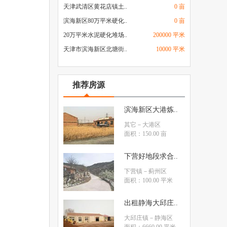
天津武清区黄花店镇土..
0 亩
滨海新区80万平米硬化..
0 亩
20万平米水泥硬化堆场..
200000 平米
天津市滨海新区北塘街..
10000 平米
推荐房源
滨海新区大港炼..
其它
－大港区
面积：150.00 亩
下营好地段求合..
下营镇
－蓟州区
面积：100.00 平米
出租静海大邱庄..
大邱庄镇
－静海区