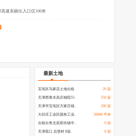
津高速东丽出入口仅100米
8
最新土地
宝坻区马家店土地出租
29 亩
天津西青水高庄独院55..
550 亩
天津市宝坻区方家庄镇..
200 亩
大邱庄工业区国有工业..
30000 平米
出租出售北辰双街镇中..
0 亩
天津双口 后堡村 8亩..
0 亩